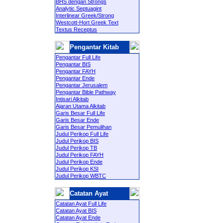
BHS dengan Strongs
Analytic Septuagint
Interlinear Greek/Strong
Westcott-Hort Greek Text
Textus Receptus
Pengantar Kitab
Pengantar Full Life
Pengantar BIS
Pengantar FAYH
Pengantar Ende
Pengantar Jerusalem
Pengantar Bible Pathway
Intisari Alkitab
Ajaran Utama Alkitab
Garis Besar Full Life
Garis Besar Ende
Garis Besar Pemulihan
Judul Perikop Full Life
Judul Perikop BIS
Judul Perikop TB
Judul Perikop FAYH
Judul Perikop Ende
Judul Perikop KSI
Judul Perikop WBTC
Catatan Ayat
Catatan Ayat Full Life
Catatan Ayat BIS
Catatan Ayat Ende