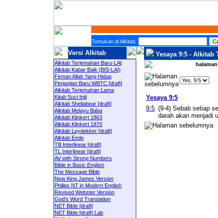
Temukan di Alkitab:
Versi Alkitab
Yesaya 9:5 - Alkitab
Alkitab Terjemahan Baru-LAI
halaman 
Alkitab Kabar Baik (BIS-LAI)
Firman Allah Yang Hidup
Perjanjian Baru WBTC [draft]
Alkitab Terjemahan Lama
Kitab Suci Injil
Yesaya 9:5
Alkitab Shellabear [draft]
9:5
(9-4) Sebab setiap s
Alkitab Melayu Baba
darah akan menjadi 
Alkitab Klinkert 1863
Alkitab Klinkert 1870
Alkitab Leydekker [draft]
Alkitab Ende
TB Interlinear [draft]
TL Interlinear [draft]
AV with Strong Numbers
Bible in Basic English
The Message Bible
New King James Version
Philips NT in Modern English
Revised Webster Version
God's Word Translation
NET Bible [draft]
NET Bible [draft] Lab