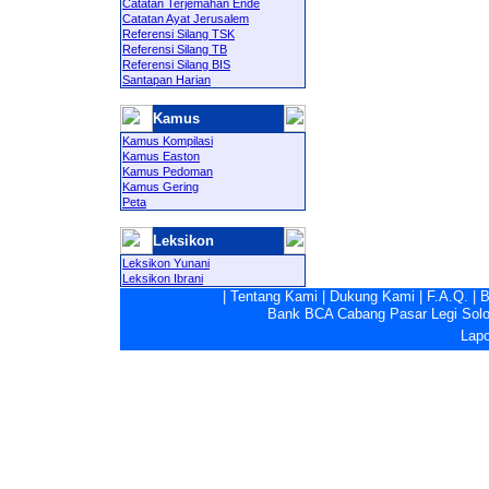
Catatan Terjemahan Ende
Catatan Ayat Jerusalem
Referensi Silang TSK
Referensi Silang TB
Referensi Silang BIS
Santapan Harian
Kamus
Kamus Kompilasi
Kamus Easton
Kamus Pedoman
Kamus Gering
Peta
Leksikon
Leksikon Yunani
Leksikon Ibrani
|
Tentang Kami
|
Dukung Kami
|
F.A.Q.
|
B
Bank BCA Cabang Pasar Legi Solo -
Lapo